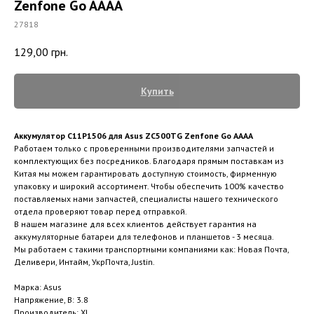
Zenfone Go AAAA
27818
129,00
грн.
Купить
Аккумулятор C11P1506 для Asus ZC500TG Zenfone Go AAAA
Работаем только с проверенными производителями запчастей и
комплектующих без посредников. Благодаря прямым поставкам из
Китая мы можем гарантировать доступную стоимость, фирменную
упаковку и широкий ассортимент. Чтобы обеспечить 100% качество
поставляемых нами запчастей, специалисты нашего технического
отдела проверяют товар перед отправкой.
В нашем магазине для всех клиентов действует гарантия на
аккумуляторные батареи для телефонов и планшетов - 3 месяца.
Мы работаем с такими транспортными компаниями как: Новая Почта,
Деливери, Интайм, УкрПочта, Justin.
Марка: Asus
Напряжение, В: 3.8
Производитель: XL