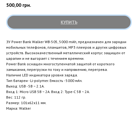
500,00
грн.
КУПИТЬ
ЗУ Power Bank Walker WB-505, 5000 mAh, предназначен для зарядки
мобильных телефонов, планшетов, MP3 плееров и других цифровых
устройств. Высококачественный металлический корпус защищен от
царапин и не выгорает с течением времени.
Power Bank оснащен многоступенчатой защитой от короткого
замыкания, перегрузки по току и напряжению, перегрева.
Наличие LED индикатора уровня заряда.
Тип батареи - Li-polymer. Емкость - 5000 мАч.
Выход: USB - 5B ~ 2.1А.
Вход 1: Micro USB 5B ~ 2А. Вход 2: Type-C 5B ~ 2А.
Вес: 112 гр.
Размер: 101х62х11 мм.
Марка: Walker